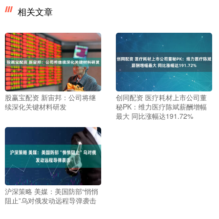
相关文章
股赢宝配资 新宙邦：公司将继
创同配资 医疗耗材上市公司董
续深化关键材料研发
秘PK：维力医疗陈斌薪酬增幅
最大 同比涨幅达191.72%
沪深策略 美媒：美国防部“悄悄
阻止”乌对俄发动远程导弹袭击