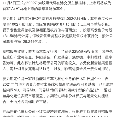
11月5日正式以“9927”为股票代码在港交所主板挂牌，上市后将成为
首家“A+H”两地上市的豪华新能源车企。
赛力斯计划在本次IPO中基础发行规模1.002亿股H股，其中香港公开
发售1002万股H股，国际发售约9018万股H股（以上可予重新分配、
视乎发售量调整权及超额配股权行使与否而定）。按最高发售价每股
131.50港元计算，假设发售量调整权及超额配售权未获行使，预计公
司募资净额129.249亿港元。
据招股书披露，赛力斯本次发行吸引了多达22家基石投资者，其中包
括重庆产业母基金、林园基金、广发基金、施罗德、中邮理财、星宇
香港等。此次募资计划将用于公司的研发投入、多元化新营销渠道投
入、海外销售及充电网络服务，以及用作营运资金及一般公司用途。
赛力斯定位是一家以新能源汽车为核心业务的技术科技型企业。自
2021年与华为跨界合作推出高端智慧新能源品牌问界以来，已形成包
括问界M9、问界M8、问界M7和问界M5四款车型的产品矩阵，通过
差异化定位实现市场覆盖，以期通过精准价格梯度与场景化功能组
合，全面抢占高端用户市场。
产品热销也推动公司业绩实现跨越式增长。根据赛力斯在港股招股书