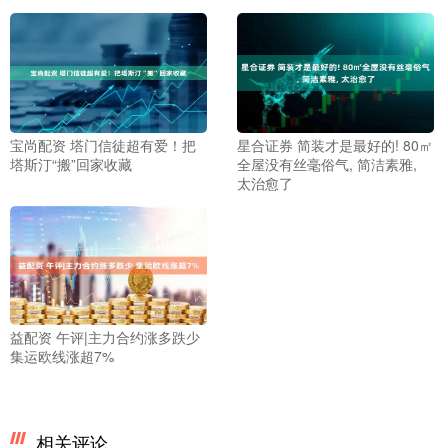
宝尚配资 塔门信徒超有爱！把
星合证券 简装才是最好的! 80㎡
塔斯汀“搬”回家收藏
全屋没有丝毫俗气, 简洁素雅,
太治愈了
益配资 午评|主力合约涨多跌少
集运欧线涨超7%
相关评论