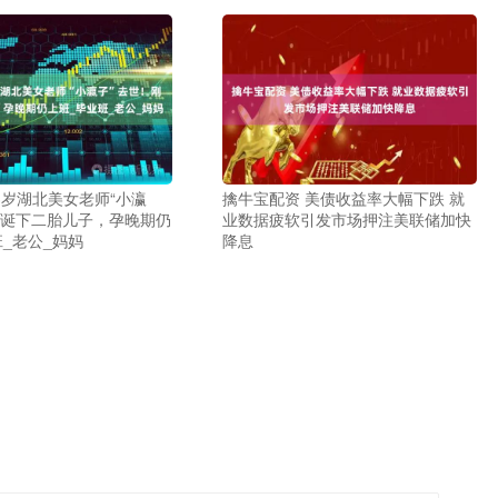
3岁湖北美女老师“小瀛
擒牛宝配资 美债收益率大幅下跌 就
刚诞下二胎儿子，孕晚期仍
业数据疲软引发市场押注美联储加快
班_老公_妈妈
降息