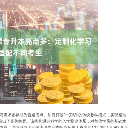
习需求各异成为普遍痛点。如何打破"一刀切"的传统教学模式，实现精准
"给出了完美答案。该机构通过科学的入学测评体系，对每位学员的基础水
详情可咨询安徽库课专升本招办负责人桑老师131-3551-8597 配