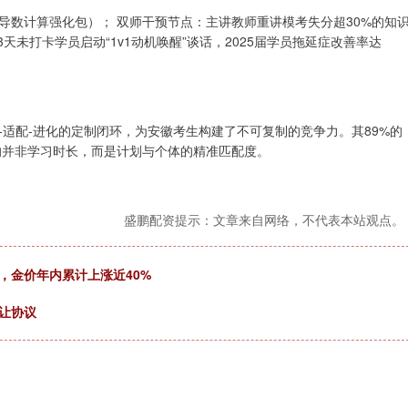
导数计算强化包）； 双师干预节点：主讲教师重讲模考失分超30%的知
天未打卡学员启动“1v1动机唤醒”谈话，2025届学员拖延症改善率达
适配-进化的定制闭环，为安徽考生构建了不可复制的竞争力。其89%的
的并非学习时长，而是计划与个体的精准匹配度。
盛鹏配资提示：文章来自网络，不代表本站观点。
，金价年内累计上涨近40%
让协议