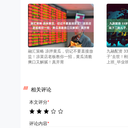
融汇策略 凉拌黄瓜，切记不要直接放
九融配资 3
盐！凉菜店老板教你一招，黄瓜清脆
子”去世！
爽口又解腻！真开胃
上班_毕业
相关评论
本文评分
*
评论内容
*