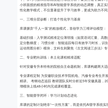
小班面授的精准指导和AI智能督学系统的动态调整，真正实
性化教学模式，不仅显著提升了学习效率，更成为助力不同
一、三维分层诊断：打造个性化学习基座
库课摒弃“千人一策”的粗放模式，首创学力三维评估模型：
基础扫描：入学测试精准定位薄弱项（如英语词汇量、高数
定分数梯度； 习惯分析：智能追踪每日有效学习时长，识
运动简图分析》模块，文科生则聚焦《古文阅读三步法》专
二、专业靶向训练：本土化课程精准适配
针对安徽专升本特有的院校自主命题机制，库课构建两大适
专业课程定制 为安徽职业技术学院机电、汽修专业考生开
精讲。 考纲动态追踪 教研团队实时分析近5年安徽真题，2
增模块上线48小时内完成课程覆盖。
三、智能督学闭环：学习计划动态进化
库课的定制计划绝非“一次性方案”，而是依托AI督学系统实