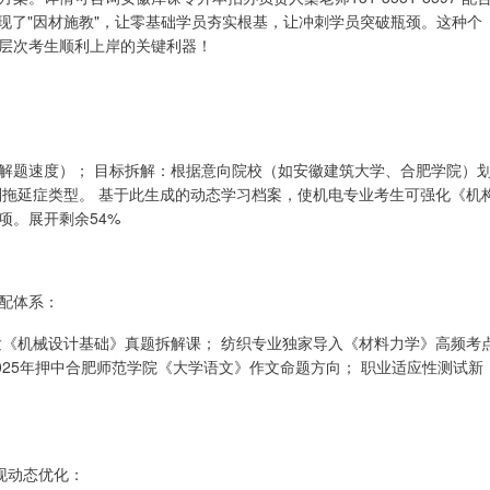
现了"因材施教"，让零基础学员夯实根基，让冲刺学员突破瓶颈。这种个
层次考生顺利上岸的关键利器！
解题速度）； 目标拆解：根据意向院校（如安徽建筑大学、合肥学院）
别拖延症类型。 基于此生成的动态学习档案，使机电专业考生可强化《机
项。展开剩余54%
配体系：
发《机械设计基础》真题拆解课； 纺织专业独家导入《材料力学》高频考
025年押中合肥师范学院《大学语文》作文命题方向； 职业适应性测试新
现动态优化：