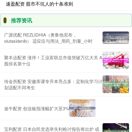
速盈配资 股市不坑人的十条准则
推荐资讯
广源优配 REZLIDHIA（奥鲁他尼布，
olutasidenib） 适应症与用法_用药_剂量_小时
聚丰达配资 涨停！工业富联总市值突破万亿大关 A
股排名第十位
传金所配资 安徽库课专升本亮点多：定制化学习计
划适配不同考生
途牛配资 创业板指涨幅扩大至3%
宝利配资 日本自民党选举失利检讨报告将出炉 或