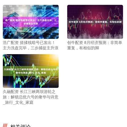
浩广配资 搓揉线暗号已发出！
创牛配资 8月经济预测：非简单
主力洗盘完毕，三步捕捉主升浪
重复，有相似韵脚
久融配资 长江三峡两坝游轮之
旅：解锁总统六号的奢华与诗意
_旅行_文化_家庭
相关评论