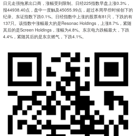
日元走强拖累出口商，涨幅受到限制。日经225指数早盘上涨0.3%，
报44938.40点，盘中一度触及45055.99点，超过本周早些时候创下的
纪录。东证指数下跌0.1%。日经指数中上涨的股票有81只，下跌的有
137只。该指数中涨幅最大的是Resonac Holdings，上涨8.7%，紧随
其后的是Screen Holdings，涨幅为4.8%。东京电力跌幅最大，下跌
4.4%，紧随其后的是东京燃气，下跌4.1%。