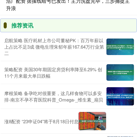
浩广配资 搓揉线暗号已发出！主力洗盘完毕，三步捕捉主
升浪
推荐资讯
启航策略 医疗耗材上市公司董秘PK：百万年薪以
上占比不足3成 微电生理朱郁年薪167.64万行业第
二
策略配资 美国30年期固定房贷利率降至6.29% 创
11个月来最大单日跌幅
摩根策略 备孕吃对很重要，这几样食物可以多安
排-南京不孕不育医院科普_Omega-_维生素_扇贝
涨8配资 “23申证04”将于8月18日付息