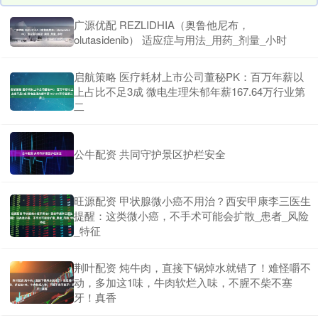
广源优配 REZLIDHIA（奥鲁他尼布，
olutasidenib） 适应症与用法_用药_剂量_小时
启航策略 医疗耗材上市公司董秘PK：百万年薪以
上占比不足3成 微电生理朱郁年薪167.64万行业第
二
公牛配资 共同守护景区护栏安全
旺源配资 甲状腺微小癌不用治？西安甲康李三医生
提醒：这类微小癌，不手术可能会扩散_患者_风险
_特征
荆叶配资 炖牛肉，直接下锅焯水就错了！难怪嚼不
动，多加这1味，牛肉软烂入味，不腥不柴不塞
牙！真香